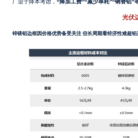
厂迫于降本考虑，
“降加工费”“减少单耗”“钢替铝
光伏
锌镁铝边框因价格优势备受关注 但长周期看经济性难超铝