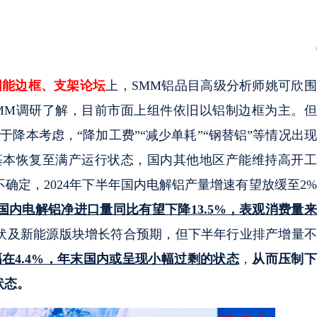
太阳能边框、支架论坛
上，SMM铝品目高级分析师姚可欣
MM调研了解，目前市面上组件依旧以铝制边框为主。但
于降本考虑，“降加工费”“减少单耗”“钢替铝”等情况出
铝基本恢复至满产运行状态，国内其他地区产能维持高开
确定，2024年下半年国内电解铝产量增速有望放缓至2
国内电解铝净进口量同比有望下降13.5%
，表观消费量来
光伏及新能源版块增长符合预期，但下半年行业排产增量
幅在
4.4%，年末国内或呈现小幅过剩的状态
，
从而压制下
状态。