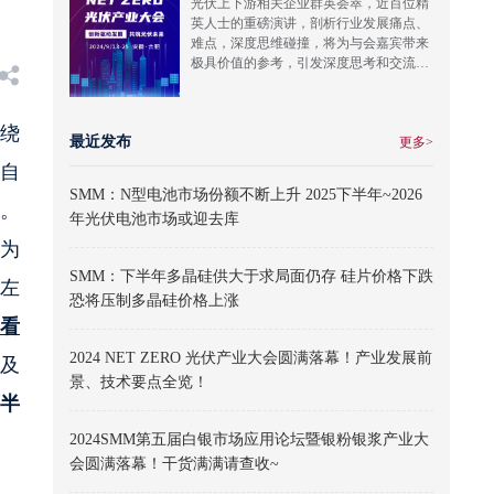
光伏上下游相关企业群英荟萃，近百位精
英人士的重磅演讲，剖析行业发展痛点、
难点，深度思维碰撞，将为与会嘉宾带来
极具价值的参考，引发深度思考和交流，
共同探讨推动光伏行业高质量发展。
围绕
最近发布
更多>
自
SMM：N型电池市场份额不断上升 2025下半年~2026
现。
年光伏电池市场或迎去库
工为
SMM：下半年多晶硅供大于求局面仍存 硅片价格下跌
%左
恐将压制多晶硅价格上涨
看
2024 NET ZERO 光伏产业大会圆满落幕！产业发展前
不及
景、技术要点全览！
半
2024SMM第五届白银市场应用论坛暨银粉银浆产业大
会圆满落幕！干货满满请查收~